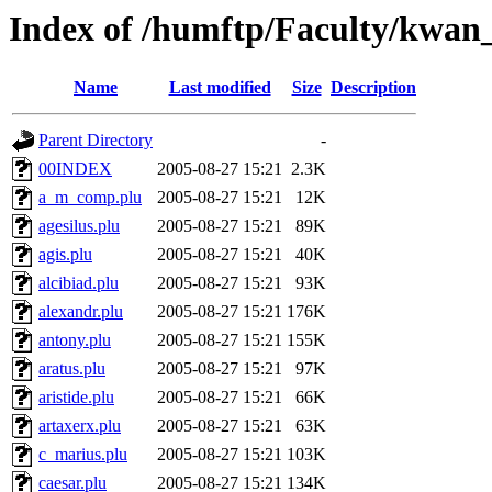
Index of /humftp/Faculty/kwan_
Name
Last modified
Size
Description
Parent Directory
-
00INDEX
2005-08-27 15:21
2.3K
a_m_comp.plu
2005-08-27 15:21
12K
agesilus.plu
2005-08-27 15:21
89K
agis.plu
2005-08-27 15:21
40K
alcibiad.plu
2005-08-27 15:21
93K
alexandr.plu
2005-08-27 15:21
176K
antony.plu
2005-08-27 15:21
155K
aratus.plu
2005-08-27 15:21
97K
aristide.plu
2005-08-27 15:21
66K
artaxerx.plu
2005-08-27 15:21
63K
c_marius.plu
2005-08-27 15:21
103K
caesar.plu
2005-08-27 15:21
134K