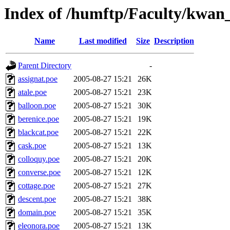
Index of /humftp/Faculty/kwan
Name
Last modified
Size
Description
Parent Directory
-
assignat.poe
2005-08-27 15:21
26K
atale.poe
2005-08-27 15:21
23K
balloon.poe
2005-08-27 15:21
30K
berenice.poe
2005-08-27 15:21
19K
blackcat.poe
2005-08-27 15:21
22K
cask.poe
2005-08-27 15:21
13K
colloquy.poe
2005-08-27 15:21
20K
converse.poe
2005-08-27 15:21
12K
cottage.poe
2005-08-27 15:21
27K
descent.poe
2005-08-27 15:21
38K
domain.poe
2005-08-27 15:21
35K
eleonora.poe
2005-08-27 15:21
13K