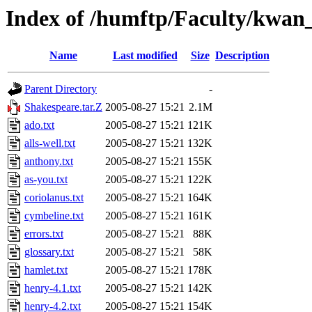
Index of /humftp/Faculty/kwan
Name
Last modified
Size
Description
Parent Directory
-
Shakespeare.tar.Z
2005-08-27 15:21
2.1M
ado.txt
2005-08-27 15:21
121K
alls-well.txt
2005-08-27 15:21
132K
anthony.txt
2005-08-27 15:21
155K
as-you.txt
2005-08-27 15:21
122K
coriolanus.txt
2005-08-27 15:21
164K
cymbeline.txt
2005-08-27 15:21
161K
errors.txt
2005-08-27 15:21
88K
glossary.txt
2005-08-27 15:21
58K
hamlet.txt
2005-08-27 15:21
178K
henry-4.1.txt
2005-08-27 15:21
142K
henry-4.2.txt
2005-08-27 15:21
154K