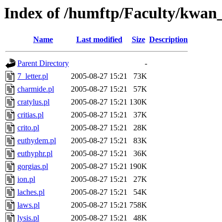
Index of /humftp/Faculty/kwan_
Name
Last modified
Size
Description
Parent Directory
-
7_letter.pl
2005-08-27 15:21
73K
charmide.pl
2005-08-27 15:21
57K
cratylus.pl
2005-08-27 15:21
130K
critias.pl
2005-08-27 15:21
37K
crito.pl
2005-08-27 15:21
28K
euthydem.pl
2005-08-27 15:21
83K
euthyphr.pl
2005-08-27 15:21
36K
gorgias.pl
2005-08-27 15:21
190K
ion.pl
2005-08-27 15:21
27K
laches.pl
2005-08-27 15:21
54K
laws.pl
2005-08-27 15:21
758K
lysis.pl
2005-08-27 15:21
48K