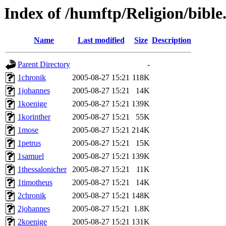
Index of /humftp/Religion/bibl
Name
Last modified
Size
Description
Parent Directory
-
1chronik
2005-08-27 15:21
118K
1johannes
2005-08-27 15:21
14K
1koenige
2005-08-27 15:21
139K
1korinther
2005-08-27 15:21
55K
1mose
2005-08-27 15:21
214K
1petrus
2005-08-27 15:21
15K
1samuel
2005-08-27 15:21
139K
1thessalonicher
2005-08-27 15:21
11K
1timotheus
2005-08-27 15:21
14K
2chronik
2005-08-27 15:21
148K
2johannes
2005-08-27 15:21
1.8K
2koenige
2005-08-27 15:21
131K