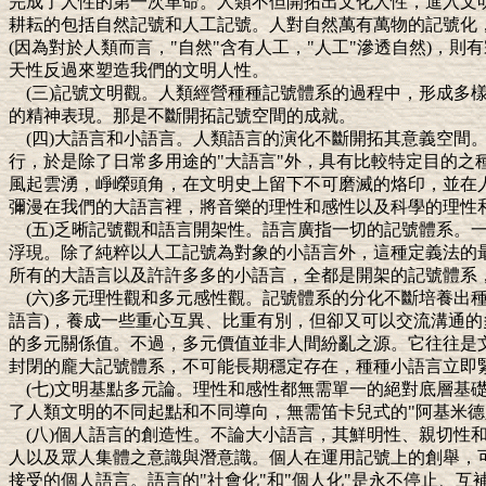
完成了人性的第一次革命。人類不但開拓出文化人性，進入文
耕耘的包括自然記號和人工記號。人對自然萬有萬物的記號化
(因為對於人類而言，"自然"含有人工，"人工"滲透自然)，
天性反過來塑造我們的文明人性。
(三)記號文明觀。人類經營種種記號體系的過程中，形成多樣
的精神表現。那是不斷開拓記號空間的成就。
(四)大語言和小語言。人類語言的演化不斷開拓其意義空
行，於是除了日常多用途的"大語言"外，具有比較特定目的之
風起雲湧，崢嶸頭角，在文明史上留下不可磨滅的烙印，並在
彌漫在我們的大語言裡，將音樂的理性和感性以及科學的理性
(五)乏晰記號觀和語言開架性。語言廣指一切的記號體系。
浮現。除了純粹以人工記號為對象的小語言外，這種定義法的最
所有的大語言以及許許多多的小語言，全都是開架的記號體系
(六)多元理性觀和多元感性觀。記號體系的分化不斷培養出種
語言)，養成一些重心互異、比重有別，但卻又可以交流溝通的
的多元關係值。不過，多元價值並非人間紛亂之源。它往往是
封閉的龐大記號體系，不可能長期穩定存在，種種小語言立即
(七)文明基點多元論。理性和感性都無需單一的絕對底層
了人類文明的不同起點和不同導向，無需笛卡兒式的"阿基米德
(八)個人語言的創造性。不論大小語言，其鮮明性、親切
人以及眾人集體之意識與潛意識。個人在運用記號上的創舉，
接受的個人語言。語言的"社會化"和"個人化"是永不停止、互