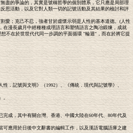
窮無盡的爭論的，其實是號稱哲學的個別體系，它只應是局部理
的反思活動，以及它對人類一切的記號活動及其結果的檢討和評
蘊割愛；克己不忍，強者甘於虛懷示弱是人性的基本道德。(人性
"，在漫長歲月中經種種成理語言和塑情語言之陶冶鍛煉，成就
理想不在於世世代代同一步調的平面循環 "輪迴"，而在於將它提
人性．記號與文明》（
1992
）、《傳統．現代與記號學》、
」。
已完成，其中有關台灣、香港、中國大陸在
60
年代、
80
年代及
當可應用於日後中文辭書的編輯工作，以及漢語電腦語庫之建