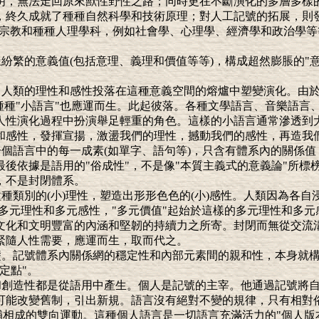
明，無法走回原來獸性野性之路；同時更在不斷演化的多層多樣
，終久成就了種種自然科學和技術原理；對人工記號的拓展，則
則有宗教和種種人理學科，例如社會學、心理學、經濟學和政治學
紛繁的意義值(包括意理、義理和價值等等)，構成超然膨脹的"意
間。人類的理性和感性投落在這種意義空間的熔爐中塑變演化。由
種種"小語言"也應運而生。此起彼落。各種文學語言、音樂語言
人性演化過程中扮演舉足輕重的角色。這樣的小語言通常滲透到
和感性，發揮宣揚，激盪我們的理性，撼動我們的感性，再造我
一個語言中的每一成素(如單字、語句等)，只含有體系內的關係
後依據是語用的"俗成性"，不是像"本質主義式的意義論"所標
，不是封閉體系。
種類別的(小)理性，塑造出形形色色的(小)感性。人類因為各
多元理性和多元感性，"多元價值"起始於這樣的多元理性和多
文化和文明豐富的內涵和堅韌的持續力之所寄。封閉而無從交流
緊隨人性需要，應運而生，取而代之。
基礎。記號體系內關係網的穩定性和內部元素間的親和性，本身就
定點"。
性和創造性都是從語用中產生。個人是記號的主宰。他通過記號將
可能改變舊制，引出新規。語言沒有絕對不變的規律，只有相對
補相成的雙向運動。這種個人語言是一切語言充滿活力的"個人版