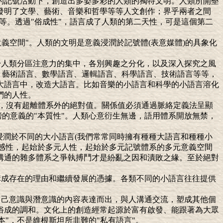
的記號活動下，創造出多姿多彩的人類的獨特文明。人類所開墾
發明了文學、藝術、音樂和哲學等等人文創作；界乎兩者之間
等等。透過"俗成性"，語言成了人類的第二天性，可是這個第二
義空間"。人類的文明是意義浸潤於記號體(表意媒體)的具象化
於人類分區注意力的集中，各別興趣之分化，以及深入探究之風
、藝術語言、數學語言、邏輯語言、科學語言、技術語言等等，
大語言中，改造大語言。比如音樂的小語言和科學的小語言溶化
們的人性。
值，沒有超離體系外的絕對值。關係值必須通過脈絡定義法呈顯
榜的意義的"本質性"。人類心意衍生無邊，語用體系開放無禁，
自浸潤於不同的大小語言(我們常常同時擁有種種大語言和種種小
元感性，起始於多元人性，起始於多元記號體系的多元意義空間
溝通的雜多體系之爭執搏鬥才是紛亂之因和潰敗之緣。至於絕對
構成存在的理由和繼續發展的憑據。各類不同的小語言往往提供
自己意識與潛意識的內容表達而出，與人溝通交流，塑成其他個
俗成的調和。文化上的創造經常起源於富有啟發、能跟著為大眾
本"，不是維根斯坦所非難的"私有語言"。