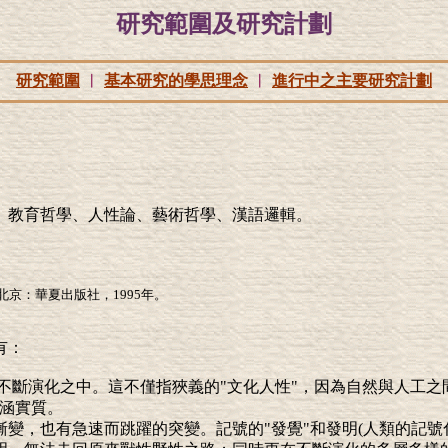
研究範圍及研究計劃
研究範圍
︱
基本研究的學思理念
︱
進行中之主要研究計劃
、教育哲學、人性論、藝術哲學、漢語邏輯。
京：華夏出版社，1995年。
有：
都在不斷演化之中。這不僅指狹義的"文化人性"，因為自然與人工
內涵實質。
的漸變，也有急速而跳躍的突變。記號的"發覺"和發明(人類的記