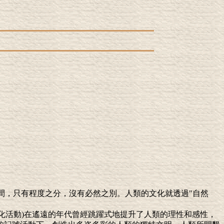
之間，只有程度之分，沒有必然之別。人類的文化就透過"自然
號化活動)在遙遠的年代曾經跳躍式地提升了人類的理性和感性，