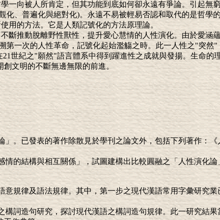
。哲學一向被人所肯定，但其功能到底如何卻永遠有爭論。引起無
客觀化、普遍化與絕對化)。永遠不易被輕易否認和取代的是哲學
所使用的方法。它是人類記號化的方法原理論。
，不斷推動脫離野性獸性，提升愛心慧情的人性演化。由於愛涵
溯第一次的人性革命，記號化起始濫觴之時。此一人性之"突然
21世紀之"願然"語言體系中得到躍進性之成就與發揚。生命的
開創文明的不斷無邊無限的前進。
論」。已發表的著作除散見於學刊之論文外，包括下列著作：《
。
感情的結構與相互關係」，試圖建構出比較圓融之「人性演化論
語意規律及語法規律。其中，第一步之現代漢語常用字彙研究業
之構詞造句研究，探討現代漢語之構詞造句規律。此一研究結果