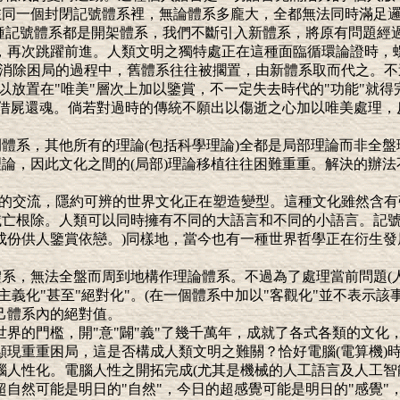
定在同一個封閉記號體系裡，無論體系多龐大，全都無法同時滿足
種種記號體系都是開架體系，我們不斷引入新體系，將原有問題經
，再次跳躍前進。人類文明之獨特處正在這種面臨循環論證時，
問題和消除困局的過程中，舊體系往往被擱置，由新體系取而代之。
以放置在"唯美"層次上加以鑒賞，不一定失去時代的"功能"就
裡)借屍還魂。倘若對過時的傳統不願出以傷逝之心加以唯美處理
閉體系，其他所有的理論(包括科學理論)全都是局部理論而非全
理論，因此文化之間的(局部)理論移植往往困難重重。解決的辦
傳統間的交流，隱約可辨的世界文化正在塑造變型。這種文化雖然
滅亡根除。人類可以同時擁有不同的大語言和不同的小語言。記
成份供人鑒賞依戀。)同樣地，當今也有一種世界哲學正在衍生
體系，無法全盤而周到地構作理論體系。不過為了處理當前問題(人
主義化"甚至"絕對化"。(在一個體系中加以"客觀化"並不表示該
己體系內的絕對值。
號世界的門檻，開"意"闢"義"了幾千萬年，成就了各式各類的文
顯現重重困局，這是否構成人類文明之難關？恰好電腦(電算機)
腦人性化。電腦人性之開拓完成(尤其是機械的人工語言及人工智
自然可能是明日的"自然"，今日的超感覺可能是明日的"感覺"，