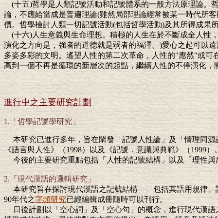
(十五)哲學是人類記號活動和記號體系的一般方法原理論
論，不應給當成是普遍理論(雖然局部理論經常被某一時代所
價。哲學檢討人類一切記號活動(包括哲學活動)及其所得成果
(十六)人生意義與生命理想。積極的人生在於不斷成全人性
演化之方向是，強者的道德就是弱者的福澤。)愛心之起可以遠
多姿多彩的文明。遙望人性的第二次革命，人性的"應然"或可在
高到一個不再是循環的新層次的起點，繼續人性的不停演化，
進行中之主要研究計劃
1.「哲學記號學研究」
本研究已進行多年，旨在闡發「記號人性論」及「情理同源
《語言與人性》（
1998
）以及《記號．意識與典範》（
1999
）
今後的主要研究重點包括「人性的記號結構」以及「理性與
2.「現代漢語的邏輯研究」
本研究旨在探討現代漢語之記號結構——包括其語用規律、
90
年代之
字頻研究
已經編輯成冊隨時可以刊行。
日後計劃以「空心詞」及「空心句」的概念，進行現代漢語