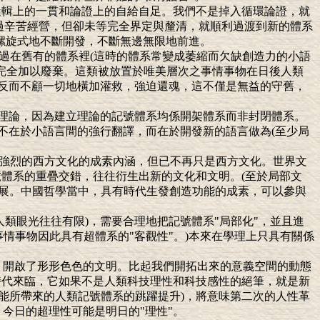
邏輯上的一貫和論證上的自給自足。我們不是掉入循環論證，就
過辛苦經營，但卻未等完全界定與釐清，就順利過渡到新的體系
螺旋式地不斷開發，不斷無邊無限地前進。
不過在舊有的體系裡(這時的體系常變成萎縮而欠缺創造力的小語
得完全加以廢棄。這類被放置於唯美層次之事情事物在日後人類
，反而不顧一切地橫加灌救，強迫還魂，這不僅是無益的守舊，
盤理論，因為建立理論的記號體系均係開架體系而非封閉體系。
法不在於小語言間的強行翻譯，而在於開發新的語言做為(至少局
含有強烈的西方文化的成素內涵，但已不再只是西方文化。世界文
號體系的重疊交錯，往往衍生出新的文化和文明。(至於局部文
發展。中國哲學當中，具有時代生發創造功能的成素，可以參與
類眼光往往有限)，需要合理地把記號體系"局部化"，並且進
事情事物因此具有超體系的"客觀性"。)本來在學理上只具有關係
化，開啟了形形色色的文明。比起我們開拓出來的意義空間的動態
時代來臨，它如果不是人類科技理性和科技感性的絕筆，就是新
能所帶來的人類記號體系的跳躍提升)，將意味第二次的人性革
今日的超理性可能是明日的"理性"。