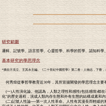
研究範圍
邏輯、記號學、語言哲學、心靈哲學、科學的哲學、認知科學
基本研究的學思理念
*摘自方克立、王其永主編。《二十世紀中國哲學》第二卷：人物志，下冊，北
何秀煌從事哲學教育近30年，其所宣揚闡發的學思理念主要
(一)人性演化論。他認為，人類之理性和感性(包括感情)
化"的歷史過程，演成人類內存生態和外有生態的結構成素和
(二)記號人性論──第一次人性革命。人性有其漫長而輕緩