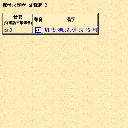
聲母:
c
韻母:
ai
聲調:
3
音節
粵音
漢字
(香港語言學學會)
c
ai
3
切
,
妻
,
砌
,
沏
,
傺
,
瘛
,
蜡
,
痸