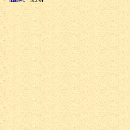
Matthews:
No.3764