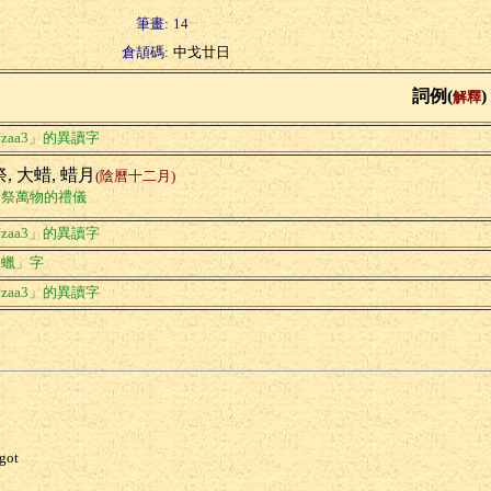
筆畫:
14
倉頡碼:
中戈廿日
詞例(
)
解釋
zaa3」的異讀字
, 大蜡, 蜡月
(陰曆十二月)
朝祭萬物的禮儀
zaa3」的異讀字
「蠟」字
zaa3」的異讀字
got