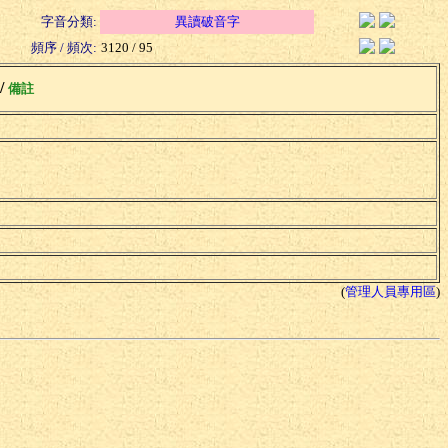
字音分類:
異讀破音字
頻序 / 頻次:
3120 / 95
 /
備註
(
管理人員專用區
)