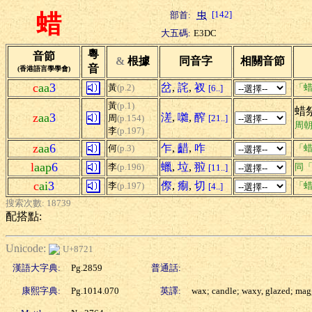
[142]
部首:
蜡
大五碼:
E3DC
粵
音節
&
根據
同音字
相關音節
音
(香港語言學學會)
c
aa
3
岔
,
詫
,
衩
黃
(p.2)
「蜡
[6..]
黃
(p.1)
蜡祭
z
aa
3
溠
,
囃
,
醡
周
(p.154)
[21..]
周
李
(p.197)
z
aa
6
乍
,
齰
,
咋
何
(p.3)
「蜡
l
aap
6
蠟
,
垃
,
翋
李
(p.196)
同
[11..]
c
ai
3
傺
,
痸
,
切
李
(p.197)
「蜡
[4..]
搜索次數: 18739
配搭點:
Unicode:
U+8721
漢語大字典:
Pg.2859
普通話:
康熙字典:
Pg.1014.070
英譯:
wax; candle; waxy, glazed; mag