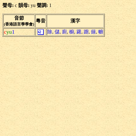
聲母:
c
韻母:
yu
聲調:
1
音節
粵音
漢字
(香港語言學學會)
c
yu
1
除
,
儲
,
廚
,
櫥
,
躇
,
躕
,
篨
,
幮