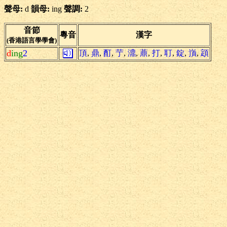
聲母:
d
韻母:
ing
聲調:
2
音節
粵音
漢字
(香港語言學學會)
d
ing
2
頂
,
鼎
,
酊
,
艼
,
濎
,
薡
,
打
,
耵
,
錠
,
嵿
,
顁