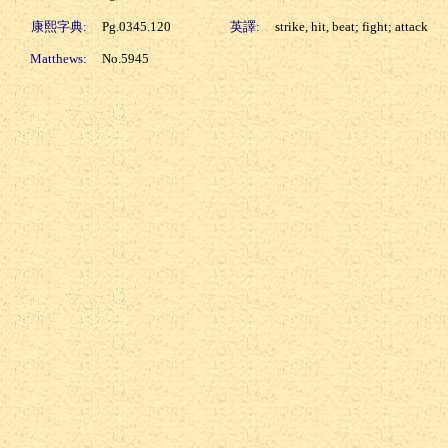
康熙字典:
Pg.0345.120
英譯:
strike, hit, beat; fight; attack
Matthews:
No.5945