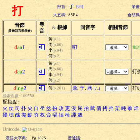
[64]
部首:
筆畫
打
大五碼:
A5B4
倉頡碼
粵
音節
&
根據
同音字
相關音節
音
(香港語言學學會)
黃
(p.1)
周
(p.60)
d
aa
1
咑
量
李
(p.94)
何
(p.2)
黃
(p.1)
周
(p.60)
d
aa
2
打扮
李
(p.94)
何
(p.2)
d
ing
2
鼎
,
艼
,
薡
打
何
(p.201)
[7..]
搜索次數: 109550
配搭點:
火
仗
司
扑
尖
自
坐
岔
扮
攻
更
沒
屈
拍
武
俏
拷
拴
架
盹
拳
烊
擾
穩
醮
攙
齪
夯
杈
僉
嗝
搕
棰
諢
覷
Unicode:
U+6253
漢語大字典:
Pg.1825
普通話: