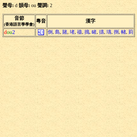
聲母:
d
韻母:
ou
聲調:
2
音節
粵音
漢字
(香港語言學學會)
d
ou
2
倒
,
島
,
賭
,
堵
,
禱
,
搗
,
睹
,
擣
,
壔
,
捯
,
帾
,
菿