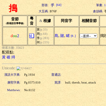
[64]
部首:
筆畫:
1
搗
大五碼:
B76F
倉頡碼:
粵
音節
&
根據
同音字
相關音節
音
(香港語言學學會)
黃
(p.33)
周
(p.64)
d
ou
2
島
,
賭
,
睹
搗毀
[8..]
李
(p.283)
何
(p.235)
搜索次數: 35823
配搭點:
黃
碓
撏
Unicode:
U+6417
漢語大字典:
Pg.1934
普通話:
康熙字典:
Pg.0375.010
英譯:
hull; thresh; beat, attack
Matthews:
No.6132