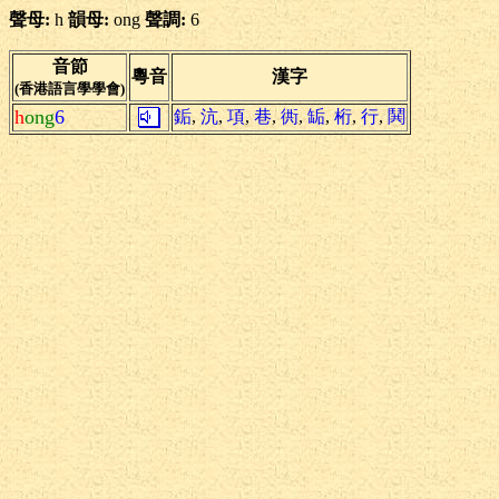
聲母:
h
韻母:
ong
聲調:
6
音節
粵音
漢字
(香港語言學學會)
h
ong
6
銗
,
沆
,
項
,
巷
,
衖
,
缿
,
桁
,
行
,
鬨