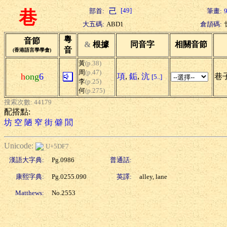
[49]
部首:
筆畫:
巷
大五碼:
ABD1
倉頡碼:
粵
音節
&
根據
同音字
相關音節
音
(香港語言學學會)
黃
(p.38)
周
(p.47)
h
ong
6
項
,
銗
,
沆
巷子
[5..]
李
(p.25)
何
(p.275)
搜索次數: 44179
配搭點:
坊
空
陋
窄
街
僻
閭
Unicode:
U+5DF7
漢語大字典:
Pg.0986
普通話:
康熙字典:
Pg.0255.090
英譯:
alley, lane
Matthews:
No.2553