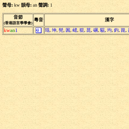
聲母:
kw
韻母:
an
聲調:
1
音節
粵音
漢字
(香港語言學學會)
kw
an
1
琨
,
坤
,
髡
,
囷
,
峮
,
猑
,
菎
,
碅
,
騉
,
均
,
鈞
,
崑
,