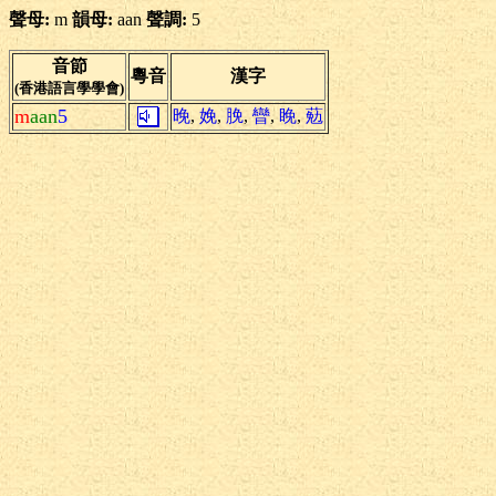
聲母:
m
韻母:
aan
聲調:
5
音節
粵音
漢字
(香港語言學學會)
m
aan
5
晚
,
娩
,
脕
,
矕
,
睌
,
葂