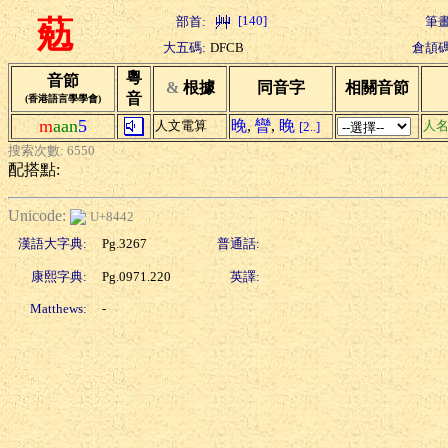
[140]
部首:
筆畫
葂
大五碼:
DFCB
倉頡碼
粵
音節
&
根據
同音字
相關音節
音
(香港語言學學會)
m
aan
5
晚
,
矕
,
睌
人文電算
人
[2..]
搜索次數: 6550
配搭點:
Unicode:
U+8442
漢語大字典:
Pg.3267
普通話:
康熙字典:
Pg.0971.220
英譯:
Matthews:
-