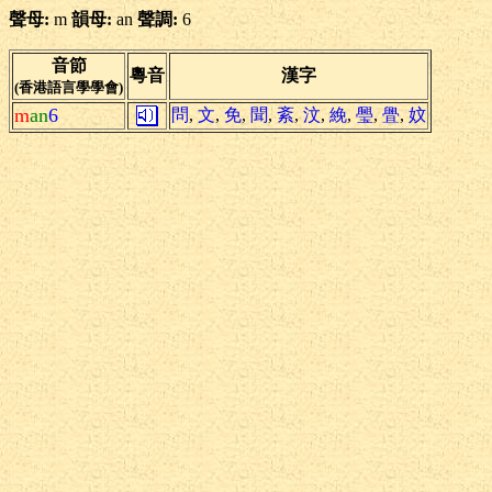
聲母:
m
韻母:
an
聲調:
6
音節
粵音
漢字
(香港語言學學會)
m
an
6
問
,
文
,
免
,
聞
,
紊
,
汶
,
絻
,
璺
,
舋
,
妏