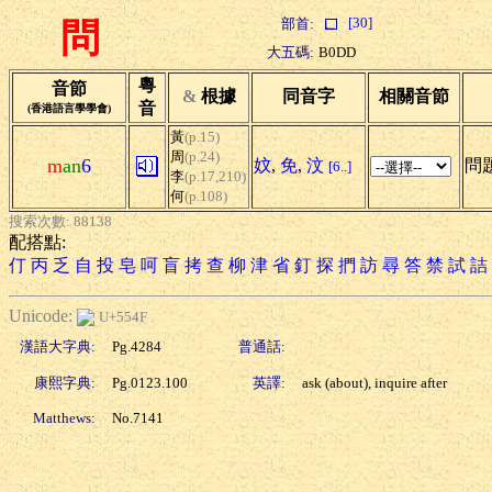
[30]
部首:
問
大五碼:
B0DD
粵
音節
&
根據
同音字
相關音節
音
(香港語言學學會)
黃
(p.15)
周
(p.24)
m
an
6
妏
,
免
,
汶
問題
[6..]
李
(p.17,210)
何
(p.108)
搜索次數: 88138
配搭點:
仃
丙
乏
自
投
皂
呵
盲
拷
查
柳
津
省
釘
探
捫
訪
尋
答
禁
試
詰
Unicode:
U+554F
漢語大字典:
Pg.4284
普通話:
康熙字典:
Pg.0123.100
英譯:
ask (about), inquire after
Matthews:
No.7141