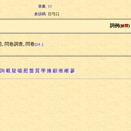
筆畫:
11
倉頡碼:
日弓口
詞例(
)
解釋
, 問卷調查, 問卷
[24..]
詢
載
疑
噓
慰
盤
質
學
擁
顧
偢
瞅
蓼