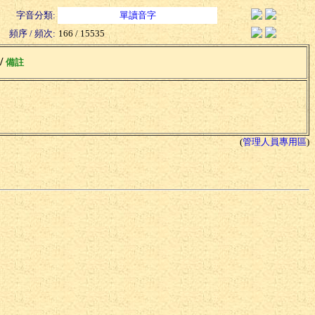
字音分類:
單讀音字
頻序 / 頻次:
166 / 15535
 /
備註
(
管理人員專用區
)