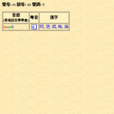
聲母:
m
韻母:
un
聲調:
6
音節
粵音
漢字
(香港語言學學會)
m
un
6
悶
,
懣
,
燜
,
鞔
,
滿