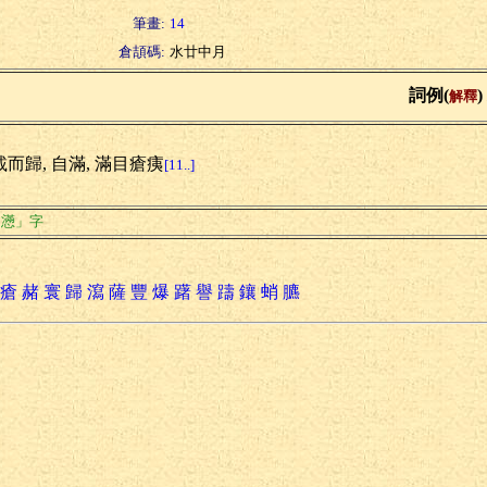
筆畫:
14
倉頡碼:
水廿中月
詞例(
)
解釋
載而歸, 自滿, 滿目瘡痍
[11..]
「懣」字
瘡
赭
寰
歸
瀉
薩
豐
爆
躇
譽
躊
鑲
蛸
臕