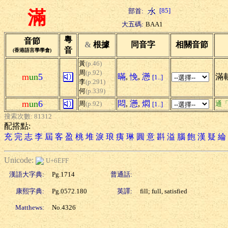
[85]
部首:
滿
大五碼:
BAA1
粵
音節
&
根據
同音字
相關音節
音
(香港語言學學會)
黃
(p.46)
周
(p.92)
m
un
5
暪
,
悗
,
懣
滿
[1..]
李
(p.291)
何
(p.339)
m
un
6
悶
,
懣
,
燜
周
(p.92)
通
[1..]
搜索次數: 81312
配搭點:
充
完
志
李
屆
客
盈
桃
堆
淚
琅
痍
琳
圓
意
斟
溢
腦
飽
漢
疑
綸
Unicode:
U+6EFF
漢語大字典:
Pg.1714
普通話:
康熙字典:
Pg.0572.180
英譯:
fill; full, satisfied
Matthews:
No.4326