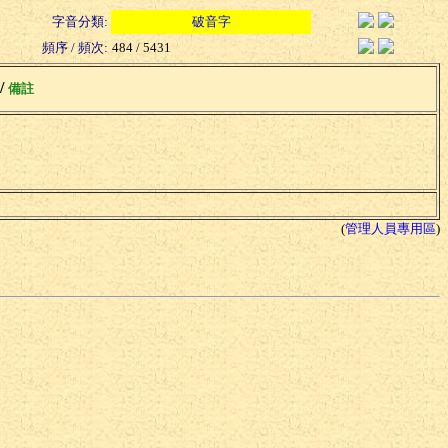
字音分類:
破音字
頻序 / 頻次:
484 / 5431
 /
備註
(
管理人員專用區
)