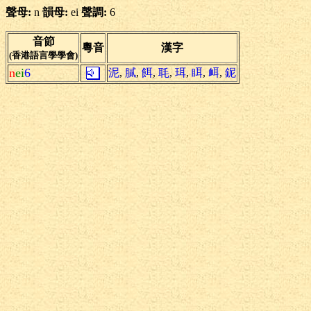
聲母:
n
韻母:
ei
聲調:
6
音節
粵音
漢字
(香港語言學學會)
n
ei
6
泥
,
膩
,
餌
,
毦
,
珥
,
眲
,
衈
,
鈮