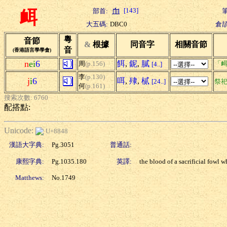
[143]
部首:
筆
衈
大五碼:
DBC0
倉頡
粵
音節
&
根據
同音字
相關音節
音
(香港語言學學會)
n
ei
6
餌
,
鈮
,
膩
周
(p.156)
「衈
[4..]
李
(p.130)
j
i
6
咡
,
殔
,
樲
[24..]
祭
何
(p.161)
搜索次數: 6760
配搭點:
Unicode:
U+8848
漢語大字典:
Pg.3051
普通話:
康熙字典:
Pg.1035.180
英譯:
the blood of a sacrificial fowl 
Matthews:
No.1749