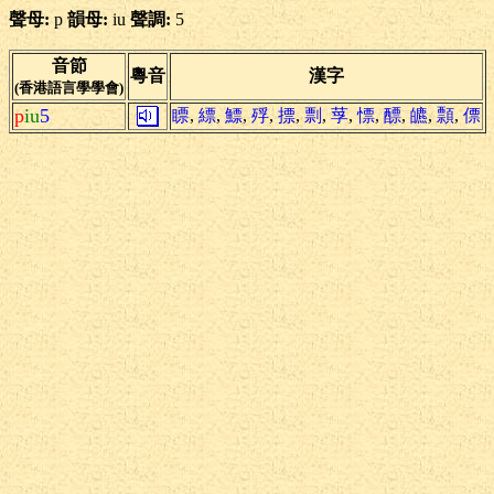
聲母:
p
韻母:
iu
聲調:
5
音節
粵音
漢字
(香港語言學學會)
p
iu
5
瞟
,
縹
,
鰾
,
殍
,
摽
,
剽
,
莩
,
慓
,
醥
,
皫
,
顠
,
僄