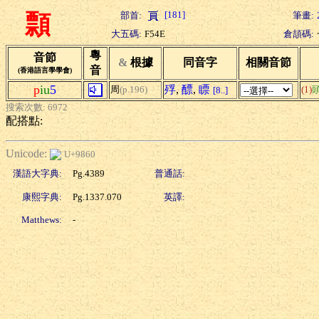
[181]
部首:
筆畫:
顠
大五碼:
F54E
倉頡碼:
粵
音節
&
根據
同音字
相關音節
音
(香港語言學學會)
p
iu
5
殍
,
醥
,
瞟
周
(p.196)
(1)
[8..]
搜索次數: 6972
配搭點:
Unicode:
U+9860
漢語大字典:
Pg.4389
普通話:
康熙字典:
Pg.1337.070
英譯:
Matthews:
-