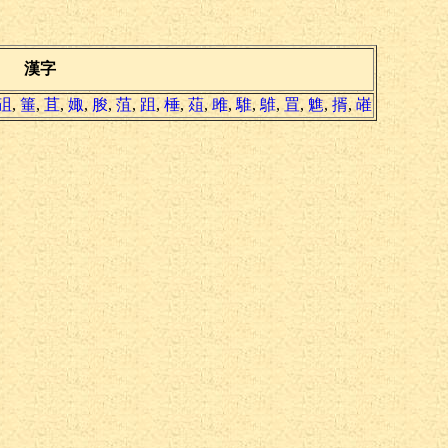
漢字
砠
,
箠
,
苴
,
娵
,
朘
,
菹
,
跙
,
棰
,
葅
,
雎
,
騅
,
鵻
,
罝
,
魋
,
揟
,
嶉