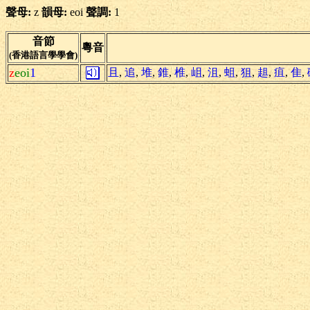
聲母:
z
韻母:
eoi
聲調:
1
音節
粵音
(香港語言學學會)
z
eoi
1
且
,
追
,
堆
,
錐
,
椎
,
岨
,
沮
,
蛆
,
狙
,
趄
,
疽
,
隹
,