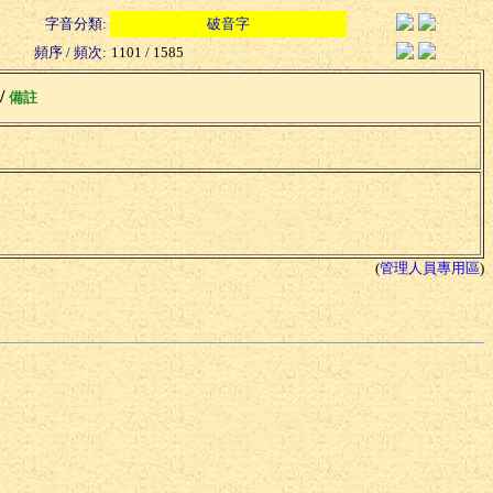
字音分類:
破音字
頻序 / 頻次:
1101 / 1585
 /
備註
(
管理人員專用區
)