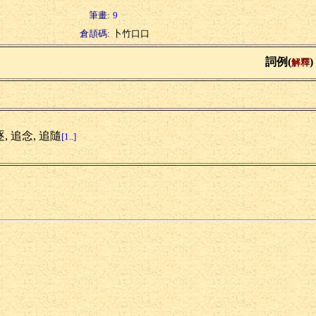
筆畫:
9
倉頡碼:
卜竹口口
詞例(
)
解釋
鈕
, 追念, 追隨
[1..]