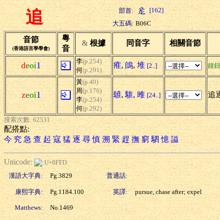
[162]
部首:
追
大五碼:
B06C
粵
音節
&
根據
同音字
相關音節
音
(香港語言學學會)
李
(p.254)
d
eoi
1
痽
,
鴭
,
堆
[2..]
鐘
何
(p.291)
黃
(p.40)
周
(p.176)
z
eoi
1
鵻
,
騅
,
雎
追逐
[24..]
李
(p.254)
何
(p.292)
搜索次數: 62531
配搭點:
今
究
急
查
起
寇
猛
逐
尋
慎
溯
緊
趕
撫
窮
駟
憶
謚
Unicode:
U+8FFD
漢語大字典:
Pg.3829
普通話:
康熙字典:
Pg.1184.100
英譯:
pursue, chase after; expel
Matthews:
No.1469