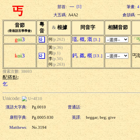
[1]
部首:
筆畫:
4
丐
大五碼:
A4A2
倉頡碼:
粵
音節
&
根據
同音字
相關音節
音
(香港語言學學會)
g
oi
3
瓂
,
概
,
溉
何
(p.262)
「丐
[3..]
黃
(p.36)
周
(p.1)
k
oi
3
鈣
,
戤
,
概
丐助
[13..]
李
(p.50)
何
(p.263)
搜索次數: 38693
配搭點:
乞
Unicode:
U+4E10
漢語大字典:
Pg.0010
普通話:
康熙字典:
Pg.0005.030
英譯:
beggar; beg; give
Matthews:
No.3194