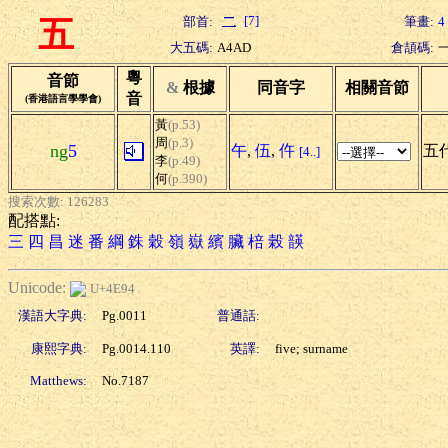
[7]
部首:
筆畫:
4
五
大五碼:
A4AD
倉頡碼:
粵
音節
&
根據
同音字
相關音節
音
(香港語言學學會)
黃
(p.53)
周
(p.3)
ng
5
午
,
伍
,
仵
五代
[4..]
李
(p.49)
何
(p.390)
搜索次數: 126283
配搭點:
三
四
昌
迷
番
綱
銖
穀
嶺
嶽
繽
臟
棓
榖
韺
Unicode:
U+4E94
漢語大字典:
Pg.0011
普通話:
康熙字典:
Pg.0014.110
英譯:
five; surname
Matthews:
No.7187