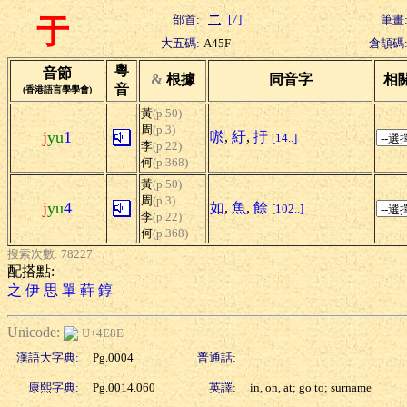
[7]
部首:
筆畫
于
大五碼:
A45F
倉頡碼
粵
音節
&
根據
同音字
相
音
(香港語言學學會)
黃
(p.50)
周
(p.3)
j
yu
1
唹
,
紆
,
扜
[14..]
李
(p.22)
何
(p.368)
黃
(p.50)
周
(p.3)
j
yu
4
如
,
魚
,
餘
[102..]
李
(p.22)
何
(p.368)
搜索次數: 78227
配搭點:
之
伊
思
單
蓒
錞
Unicode:
U+4E8E
漢語大字典:
Pg.0004
普通話:
康熙字典:
Pg.0014.060
英譯:
in, on, at; go to; surname