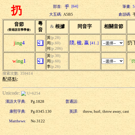
[64]
部首:
筆畫:
5
扔
大五碼:
A5B5
倉頡碼:
粵
音節
&
根據
同音字
相關音節
音
(香港語言學學會)
黃
(p.28)
j
ing
4
陾
,
楹
,
嬴
扔下
周
(p.60)
[41..]
何
(p.206)
黃
(p.30)
w
ing
1
周
(p.60)
「扔
李
(p.26)
搜索次數: 359414
配搭點:
Unicode:
U+6254
漢語大字典:
Pg.1828
普通話:
康熙字典:
Pg.0345.130
英譯:
throw, hurl; throw away, cast
Matthews:
No.3122