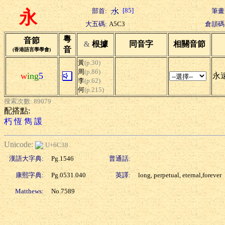
[85]
部首:
筆畫
永
大五碼:
A5C3
倉頡碼
粵
音節
&
根據
同音字
相關音節
音
(香港語言學學會)
黃
(p.30)
周
(p.86)
w
ing
5
永遠
李
(p.62)
何
(p.215)
搜索次數: 89079
配搭點:
朽
恆
雋
諼
Unicode:
U+6C38
漢語大字典:
Pg.1546
普通話:
康熙字典:
Pg.0531.040
英譯:
long, perpetual, eternal,forever
Matthews:
No.7589