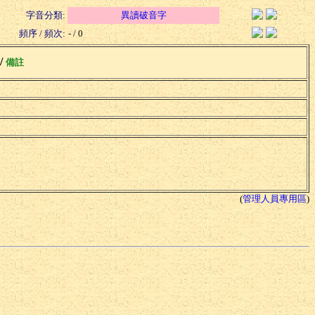
字音分類:
異讀破音字
頻序 / 頻次:
- / 0
 /
備註
(
管理人員專用區
)