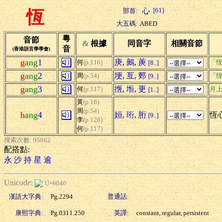
[61]
部首:
恆
大五碼:
ABED
粵
音節
&
根據
同音字
相關音節
音
(香港語言學學會)
g
ang
1
庚
,
鶊
,
菮
何
(p.116)
「恆
[8..]
g
ang
2
埂
,
亙
,
郠
周
(p.54)
「恆
[9..]
g
ang
3
揯
,
堩
,
更
何
(p.117)
月
[1..]
黃
(p.16)
周
(p.54)
h
ang
4
姮
,
珩
,
胻
恆心
[9..]
李
(p.126)
何
(p.117)
搜索次數: 95862
配搭點:
永
沙
持
星
逾
Unicode:
U+6046
漢語大字典:
Pg.2294
普通話:
康熙字典:
Pg.0311.250
英譯:
constant, regular, persistent