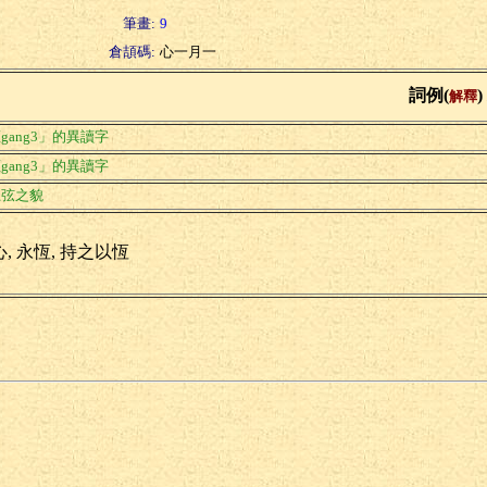
筆畫:
9
倉頡碼:
心一月一
詞例(
)
解釋
gang3」的異讀字
gang3」的異讀字
上弦之貌
, 永恆, 持之以恆