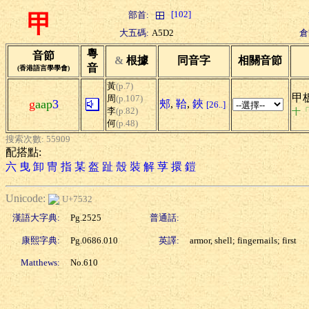
[102]
部首:
甲
大五碼:
A5D2
倉
粵
音節
&
根據
同音字
相關音節
音
(香港語言學學會)
黃
(p.7)
甲板
周
(p.107)
g
aap
3
郟
,
鞈
,
鋏
[26..]
李
(p.82)
十
何
(p.48)
搜索次數: 55909
配搭點:
六
曳
卸
冑
指
某
盔
趾
殼
裝
解
莩
擐
鎧
Unicode:
U+7532
漢語大字典:
Pg.2525
普通話:
康熙字典:
Pg.0686.010
英譯:
armor, shell; fingernails; first
Matthews:
No.610