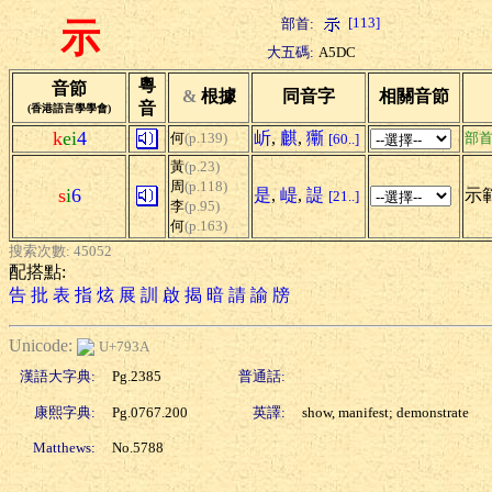
[113]
部首:
示
大五碼:
A5DC
粵
音節
&
根據
同音字
相關音節
音
(香港語言學學會)
k
ei
4
岓
,
麒
,
玂
何
(p.139)
部
[60..]
黃
(p.23)
周
(p.118)
s
i
6
是
,
崼
,
諟
示範
[21..]
李
(p.95)
何
(p.163)
搜索次數: 45052
配搭點:
告
批
表
指
炫
展
訓
啟
揭
暗
請
諭
牓
Unicode:
U+793A
漢語大字典:
Pg.2385
普通話:
康熙字典:
Pg.0767.200
英譯:
show, manifest; demonstrate
Matthews:
No.5788