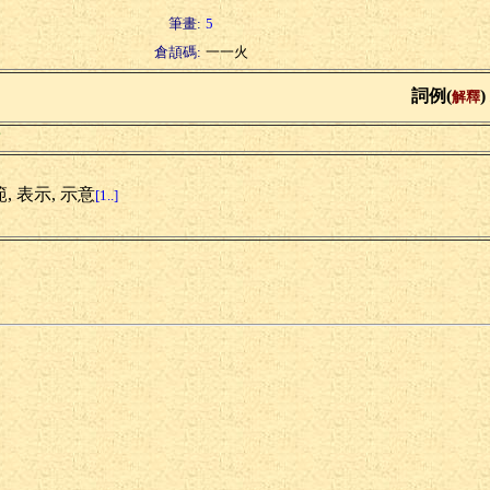
筆畫:
5
倉頡碼:
一一火
詞例(
)
解釋
首
, 表示, 示意
[1..]