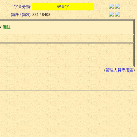
字音分類:
破音字
頻序 / 頻次:
331 / 8408
 /
備註
(
管理人員專用區
)