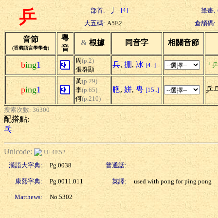
[4]
部首:
筆畫:
乒
大五碼:
A5E2
倉頡碼:
粵
音節
&
根據
同音字
相關音節
音
(香港語言學學會)
周
(p.2)
b
ing
1
兵
,
掤
,
冰
[4..]
「乒
張群顯
黃
(p.29)
p
ing
1
艵
,
姘
,
甹
乒
李
(p.65)
[15..]
何
(p.210)
搜索次數: 36300
配搭點:
乓
Unicode:
U+4E52
漢語大字典:
Pg.0038
普通話:
康熙字典:
Pg.0011.011
英譯:
used with pong for ping pong
Matthews:
No.5302