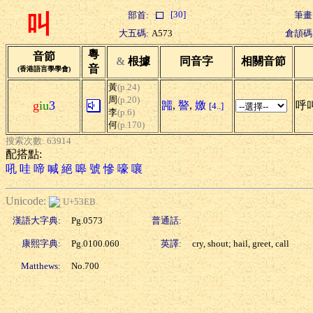
[30]
部首:
筆畫
叫
大五碼:
A573
倉頡碼
粵
音節
&
根據
同音字
相關音節
音
(香港語言學學會)
黃
(p.24)
周
(p.20)
g
iu
3
嘂
,
譥
,
嬓
呼叫
[4..]
李
(p.6)
何
(p.170)
搜索次數: 63914
配搭點:
吼
哇
啼
喊
絕
嗥
號
慘
嚎
嚷
Unicode:
U+53EB
漢語大字典:
Pg.0573
普通話:
康熙字典:
Pg.0100.060
英譯:
cry, shout; hail, greet, call
Matthews:
No.700