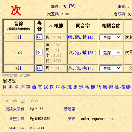
[76]
部首:
筆畫:
6
次
大五碼:
A6B8
倉頡碼:
戈
粵
音節
&
根據
同音字
相關音節
音
(香港語言學學會)
c
i
1
雌
,
瞝
,
趀
次
何
(p.164)
[43..]
黃
(p.23)
周
(p.82)
c
i
3
佽
,
翨
,
蛓
次序
[23..]
李
(p.101)
何
(p.167)
z
i
1
鼒
,
卮
,
梔
周
(p.82)
「次
[75..]
搜索次數: 97296
配搭點:
且
再
名
序
車
侖
其
居
迭
座
挨
班
累
造
番
屢
語
層
撰
檔
櫛
鱗
Unicode:
U+6B21
漢語大字典:
Pg.2133
普通話:
康熙字典:
Pg.0493.030
英譯:
order, sequence; next
Matthews:
No.6980