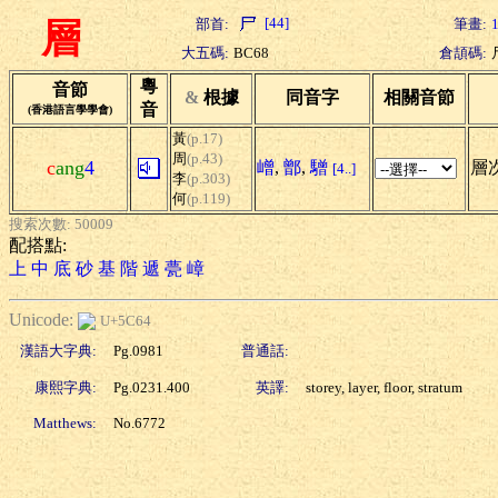
[44]
部首:
筆畫:
層
大五碼:
BC68
倉頡碼:
粵
音節
&
根據
同音字
相關音節
音
(香港語言學學會)
黃
(p.17)
周
(p.43)
c
ang
4
嶒
,
鄫
,
驓
層次
[4..]
李
(p.303)
何
(p.119)
搜索次數: 50009
配搭點:
上
中
底
砂
基
階
遞
甍
嶂
Unicode:
U+5C64
漢語大字典:
Pg.0981
普通話:
康熙字典:
Pg.0231.400
英譯:
storey, layer, floor, stratum
Matthews:
No.6772