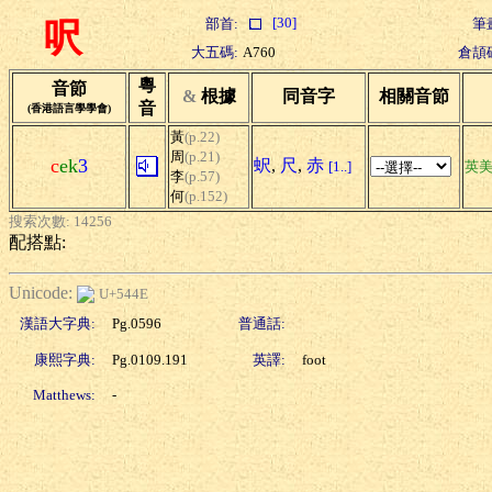
[30]
部首:
筆
呎
大五碼:
A760
倉頡
粵
音節
&
根據
同音字
相關音節
音
(香港語言學學會)
黃
(p.22)
周
(p.21)
c
ek
3
蚇
,
尺
,
赤
[1..]
英
李
(p.57)
何
(p.152)
搜索次數: 14256
配搭點:
Unicode:
U+544E
漢語大字典:
Pg.0596
普通話:
康熙字典:
Pg.0109.191
英譯:
foot
Matthews:
-