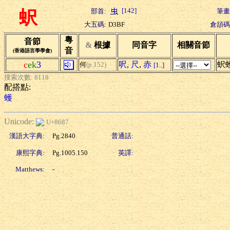
[142]
部首:
筆畫
蚇
大五碼:
D3BF
倉頡碼
粵
音節
&
根據
同音字
相關音節
音
(香港語言學學會)
c
ek
3
呎
,
尺
,
赤
蚇
何
(p.152)
[1..]
搜索次數: 8118
配搭點:
蠖
Unicode:
U+8687
漢語大字典:
Pg.2840
普通話:
康熙字典:
Pg.1005.150
英譯:
Matthews:
-