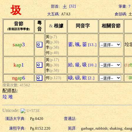
[32]
部首:
筆畫:
7
圾
大五碼:
A7A3
倉頡碼:
粵
音節
&
根據
同音字
相關音節
音
(香港語言學學會)
黃
(p.7)
周
(p.30)
s
aap
3
霎
,
颯
,
翣
垃圾
[13..]
李
(p.58)
何
(p.49)
黃
(p.17)
k
ap
1
給
,
級
,
吸
周
(p.30)
[10..]
(1)
李
(p.58)
ng
ap
6
岋
,
砐
,
歞
何
(p.123)
「圾
[2..]
搜索次數: 41562
配搭點:
垃
堆
Unicode:
U+573E
漢語大字典:
Pg.0420
普通話:
康熙字典:
Pg.0152.220
英譯:
garbage, rubbish; shaking; dang