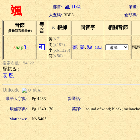
[182]
部首:
筆畫:
颯
大五碼:
BBE3
倉頡碼:
粵
音節
&
根據
同音字
相關音節
音
(香港語言學學會)
黃
(p.7)
周
(p.197)
s
aap
3
霎
,
翣
,
馺
颯颯
[13..]
李
(p.61,225)
何
(p.50)
搜索次數: 154822
配搭點:
衰
飁
Unicode:
U+98AF
漢語大字典:
Pg.4483
普通話:
康熙字典:
Pg.1340.170
英譯:
sound of wind; bleak; melanch
Matthews:
No.5405