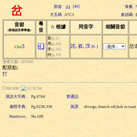
[46]
部首:
筆畫:
岔
大五碼:
A7C3
倉頡碼:
粵
音節
&
根據
同音字
相關音節
音
(香港語言學學會)
黃
(p.2)
周
(p.44)
c
aa
3
詫
,
衩
,
汊
岔道
[6..]
李
(p.36)
何
(p.10)
搜索次數: 107840
配搭點:
打
Unicode:
U+5C94
漢語大字典:
Pg.0764
普通話:
康熙字典:
Pg.0236.330
英譯:
diverge, branch off;fork in road
Matthews:
No.109