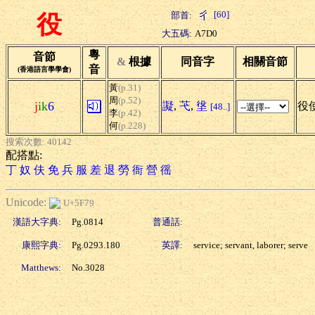
[60]
部首:
役
大五碼:
A7D0
粵
音節
&
根據
同音字
相關音節
音
(香港語言學學會)
黃
(p.31)
周
(p.52)
j
ik
6
譺
,
芅
,
垼
役使
[48..]
李
(p.42)
何
(p.228)
搜索次數: 40142
配搭點:
丁
奴
伕
免
兵
服
差
退
勞
衙
營
徭
Unicode:
U+5F79
漢語大字典:
Pg.0814
普通話:
康熙字典:
Pg.0293.180
英譯:
service; servant, laborer; serve
Matthews:
No.3028