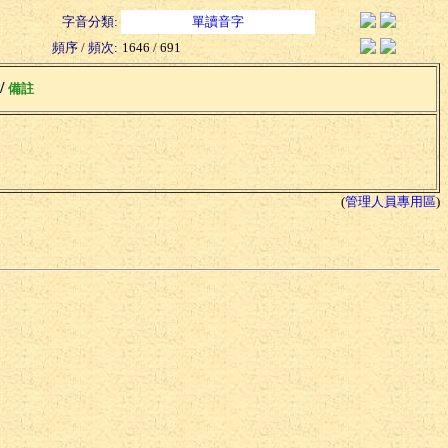
字音分類:
單讀音字
頻序 / 頻次:
1646 / 691
 /
備註
(
管理人員專用區
)