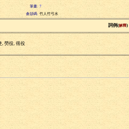
筆畫:
7
倉頡碼:
竹人竹弓水
詞例(
)
解釋
, 勞役, 徭役