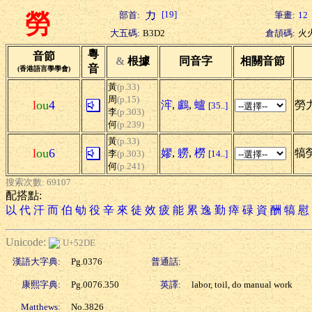
[19]
部首:
筆畫:
12
勞
大五碼:
B3D2
倉頡碼:
火
粵
音節
&
根據
同音字
相關音節
音
(香港語言學學會)
黃
(p.33)
周
(p.15)
l
ou
4
浶
,
鸕
,
蠦
勞力
[35..]
李
(p.303)
何
(p.239)
黃
(p.33)
l
ou
6
嫪
,
軂
,
橯
犒勞
李
(p.303)
[14..]
何
(p.241)
搜索次數: 69107
配搭點:
以
代
汗
而
伯
劬
役
辛
來
徒
效
疲
能
累
逸
勤
瘁
碌
資
酬
犒
慰
Unicode:
U+52DE
漢語大字典:
Pg.0376
普通話:
康熙字典:
Pg.0076.350
英譯:
labor, toil, do manual work
Matthews:
No.3826