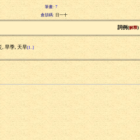
筆畫:
7
倉頡碼:
日一十
詞例(
)
解釋
, 旱季, 天旱
[1..]