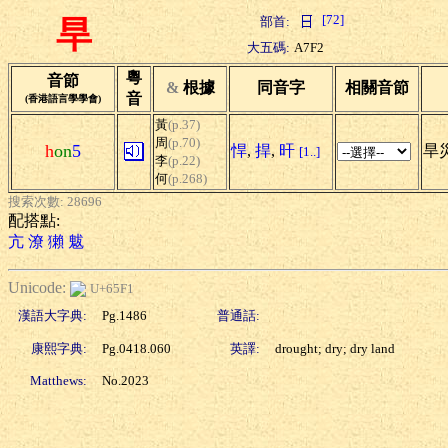
[72]
部首:
旱
大五碼:
A7F2
粵
音節
&
根據
同音字
相關音節
音
(香港語言學學會)
黃
(p.37)
周
(p.70)
h
on
5
悍
,
捍
,
旰
旱災
[1..]
李
(p.22)
何
(p.268)
搜索次數: 28696
配搭點:
亢
潦
獺
魃
Unicode:
U+65F1
漢語大字典:
Pg.1486
普通話:
康熙字典:
Pg.0418.060
英譯:
drought; dry; dry land
Matthews:
No.2023