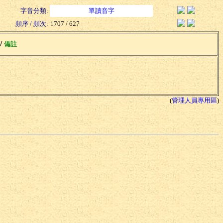
字音分類:
單讀音字
頻序 / 頻次:
1707 / 627
 /
備註
(
管理人員專用區
)