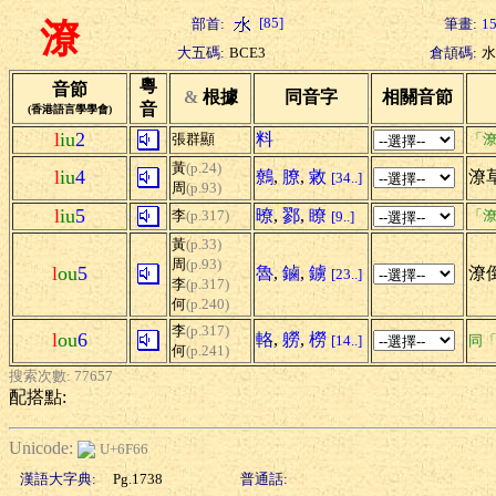
[85]
部首:
筆畫:
1
潦
大五碼:
BCE3
倉頡碼:
水
粵
音節
&
根據
同音字
相關音節
音
(香港語言學學會)
l
iu
2
料
張群顯
「潦
黃
(p.24)
l
iu
4
鷯
,
膫
,
敹
潦
[34..]
周
(p.93)
l
iu
5
暸
,
鄝
,
瞭
李
(p.317)
「潦
[9..]
黃
(p.33)
周
(p.93)
l
ou
5
魯
,
鏀
,
鐪
潦倒
[23..]
李
(p.317)
何
(p.240)
李
(p.317)
l
ou
6
輅
,
軂
,
橯
[14..]
同
何
(p.241)
搜索次數: 77657
配搭點:
Unicode:
U+6F66
漢語大字典:
Pg.1738
普通話: