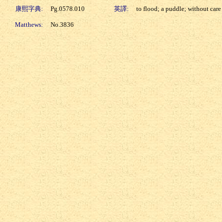
康熙字典:
Pg.0578.010
英譯:
to flood; a puddle; without care
Matthews:
No.3836