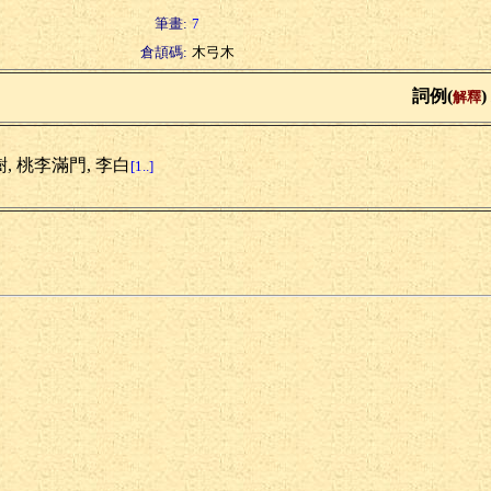
筆畫:
7
倉頡碼:
木弓木
詞例(
)
解釋
, 桃李滿門, 李白
[1..]