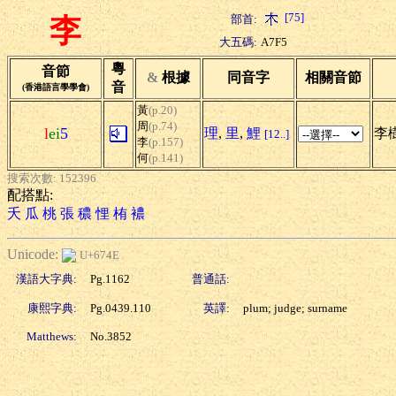
[75]
部首:
李
大五碼:
A7F5
粵
音節
&
根據
同音字
相關音節
音
(香港語言學學會)
黃
(p.20)
周
(p.74)
l
ei
5
理
,
里
,
鯉
李樹
[12..]
李
(p.157)
何
(p.141)
搜索次數: 152396
配搭點:
夭
瓜
桃
張
穠
悝
栯
襛
Unicode:
U+674E
漢語大字典:
Pg.1162
普通話:
康熙字典:
Pg.0439.110
英譯:
plum; judge; surname
Matthews:
No.3852