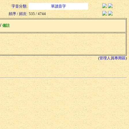
字音分類:
單讀音字
頻序 / 頻次:
535 / 4744
 /
備註
(
管理人員專用區
)